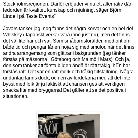
Stockholmsregionen. Därför erbjuder vi nu ett alternativ där
ledorden är kvalitet, kunskap och njutning, säger Björn
Lindell på Taste Events"
Jovars tänker jag, nog fanns det några korvar och en hel del
Whiskey (Japanskt verkar vara inne just nu), men det finns
det väl lite här och var. Som småbarnsförälder, med ont om
både tid och pengar får en nöja sig med smulor, när det finns
andra arrangemang som glittrar i bakgrunden (jag tänker
förstås på mässorna i Göteborg och Malmö i Mars). Och ja,
den som tänker att första bilden ändå är rätt tråkig, hEn har
förstås rätt. Det var en rätt mörk och tråkig tillställning. Några
undantag fanns dock, och en av fördelarna med att det inte
bysst med folk är ju faktiskt att chansen ges att verkligen
snacka lite med bryggarna! Det gäller att se det positiva i
situationen.