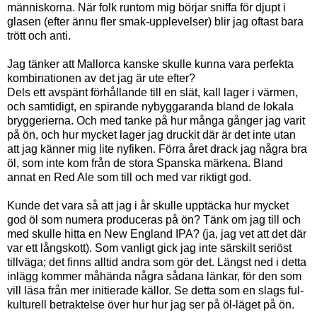
människorna. När folk runtom mig börjar sniffa för djupt i
glasen (efter ännu fler smak-upplevelser) blir jag oftast bara
trött och anti.
Jag tänker att Mallorca kanske skulle kunna vara perfekta
kombinationen av det jag är ute efter?
Dels ett avspänt förhållande till en slät, kall lager i värmen,
och samtidigt, en spirande nybyggaranda bland de lokala
bryggerierna. Och med tanke på hur många gånger jag varit
på ön, och hur mycket lager jag druckit där är det inte utan
att jag känner mig lite nyfiken. Förra året drack jag några bra
öl, som inte kom från de stora Spanska märkena. Bland
annat en Red Ale som till och med var riktigt god.
Kunde det vara så att jag i år skulle upptäcka hur mycket
god öl som numera produceras på ön? Tänk om jag till och
med skulle hitta en New England IPA? (ja, jag vet att det där
var ett långskott). Som vanligt gick jag inte särskilt seriöst
tillväga; det finns alltid andra som gör det. Längst ned i detta
inlägg kommer måhända några sådana länkar, för den som
vill läsa från mer initierade källor. Se detta som en slags ful-
kulturell betraktelse över hur hur jag ser på öl-läget på ön.