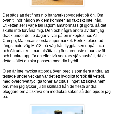
Det sägs att det finns nio hantverksbryggeriet på ön. Om
ovan tillhör någon av dem kommer jag faktiskt inte ihåg.
Etiketten ser i varje fall lagom amatörmässigt gjord, så det
skulle inte förvåna mig. Den och några andra av dem jag
drack under de tio dagar vi var på ön inköptes hos Al
Campo, Mallorcas största supermarket. Perfekt placerad
längs motorväg Ma13, på väg från flygplatsen uppåt Inca
och Alcudia. Vill man utsätta sig öns bredaste utbud av öl
och bunkra upp för en eller två veckors självhushåll, då är
detta stället du ska passera med din hyrbil.
Ölen är inte mycket att orda över; precis som flera andra jag
testade under veckan var det ett hyggligt försök till veteöl,
med överdrivet tydliga toner av citrus. Inget att skriva hem
om, men jag tycker ju till skillnad från de flesta andra
bloggare om att skriva om mediokra saker, så den bjuder jag
på.