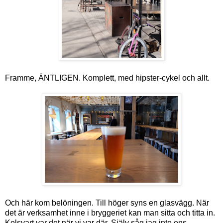
Framme, ÄNTLIGEN. Komplett, med hipster-cykel och allt.
Och här kom belöningen. Till höger syns en glasvägg. När
det är verksamhet inne i bryggeriet kan man sitta och titta in.
Kolsvart var det när vi var där. Själv såg jag inte ens