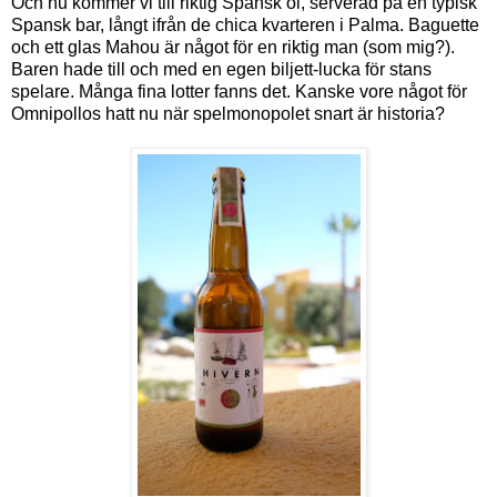
Och nu kommer vi till riktig Spansk öl, serverad på en typisk
Spansk bar, långt ifrån de chica kvarteren i Palma. Baguette
och ett glas Mahou är något för en riktig man (som mig?).
Baren hade till och med en egen biljett-lucka för stans
spelare. Många fina lotter fanns det. Kanske vore något för
Omnipollos hatt nu när spelmonopolet snart är historia?