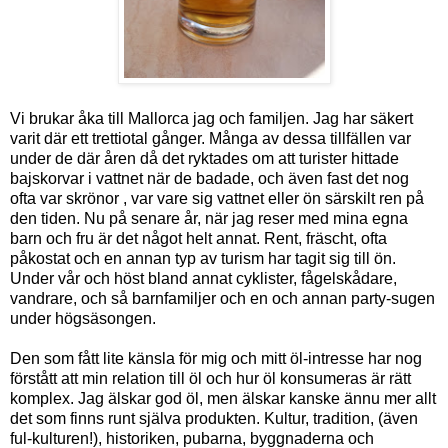
Vi brukar åka till Mallorca jag och familjen. Jag har säkert
varit där ett trettiotal gånger. Många av dessa tillfällen var
under de där åren då det ryktades om att turister hittade
bajskorvar i vattnet när de badade, och även fast det nog
ofta var skrönor , var vare sig vattnet eller ön särskilt ren på
den tiden. Nu på senare år, när jag reser med mina egna
barn och fru är det något helt annat. Rent, fräscht, ofta
påkostat och en annan typ av turism har tagit sig till ön.
Under vår och höst bland annat cyklister, fågelskådare,
vandrare, och så barnfamiljer och en och annan party-sugen
under högsäsongen.
Den som fått lite känsla för mig och mitt öl-intresse har nog
förstått att min relation till öl och hur öl konsumeras är rätt
komplex. Jag älskar god öl, men älskar kanske ännu mer allt
det som finns runt själva produkten. Kultur, tradition, (även
ful-kulturen!), historiken, pubarna, byggnaderna och