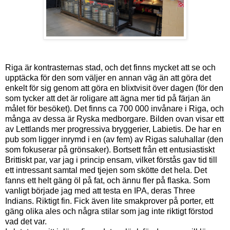
Riga är kontrasternas stad, och det finns mycket att se och
upptäcka för den som väljer en annan väg än att göra det
enkelt för sig genom att göra en blixtvisit över dagen (för den
som tycker att det är roligare att ägna mer tid på färjan än
målet för besöket). Det finns ca 700 000 invånare i Riga, och
många av dessa är Ryska medborgare. Bilden ovan visar ett
av Lettlands mer progressiva bryggerier, Labietis. De har en
pub som ligger inrymd i en (av fem) av Rigas saluhallar (den
som fokuserar på grönsaker). Bortsett från ett entusiastiskt
Brittiskt par, var jag i princip ensam, vilket förstås gav tid till
ett intressant samtal med tjejen som skötte det hela. Det
fanns ett helt gäng öl på fat, och ännu fler på flaska. Som
vanligt började jag med att testa en IPA, deras Three
Indians. Riktigt fin. Fick även lite smakprover på porter, ett
gäng olika ales och några stilar som jag inte riktigt förstod
vad det var.